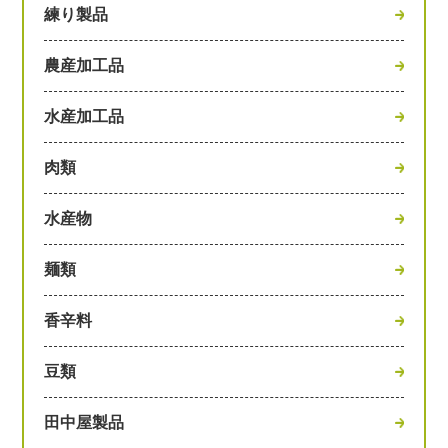
練り製品
農産加工品
水産加工品
肉類
水産物
麺類
香辛料
豆類
田中屋製品