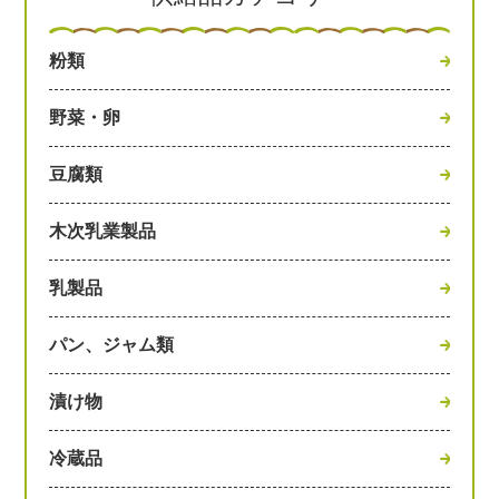
粉類
野菜・卵
豆腐類
木次乳業製品
乳製品
パン、ジャム類
漬け物
冷蔵品