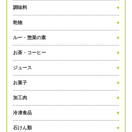
調味料
乾物
ルー・惣菜の素
お茶・コーヒー
ジュース
お菓子
加工肉
冷凍食品
石けん類