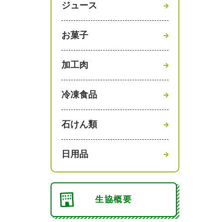
ジュース
お菓子
加工肉
冷凍食品
石けん類
日用品
生協概要