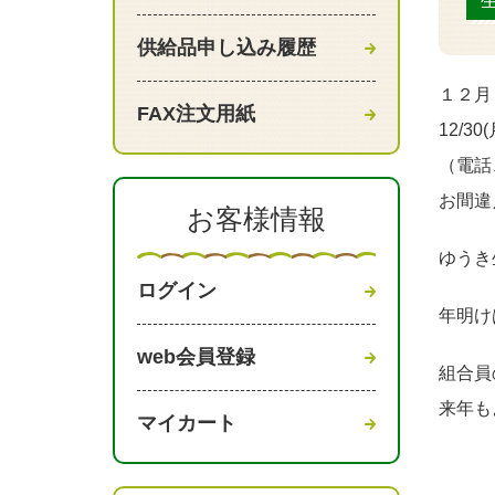
供給品申し込み履歴
１２月
FAX注文用紙
12/3
（電話
お間違
お客様情報
ゆうき
ログイン
年明け
web会員登録
組合員
来年も
マイカート