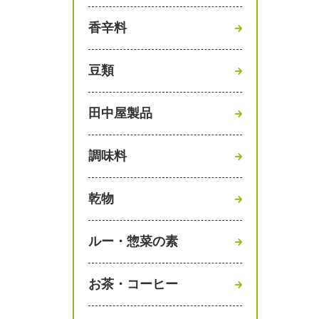
香辛料
豆類
田中屋製品
調味料
乾物
ルー・惣菜の素
お茶・コーヒー