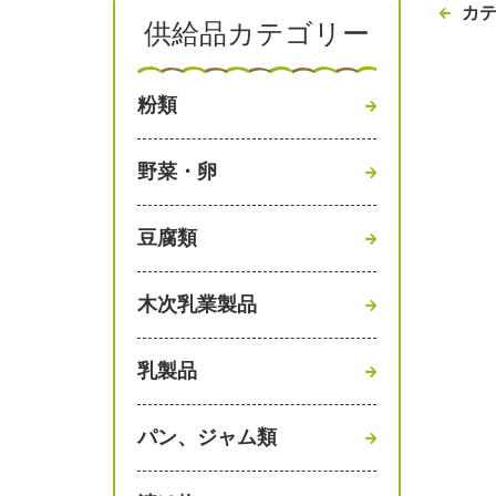
カ
供給品カテゴリー
粉類
野菜・卵
豆腐類
木次乳業製品
乳製品
パン、ジャム類