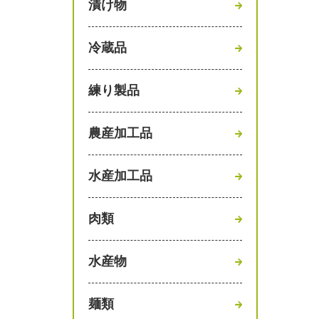
漬け物
冷蔵品
練り製品
農産加工品
水産加工品
肉類
水産物
麺類