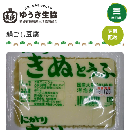
翌週
絹ごし豆腐
配送