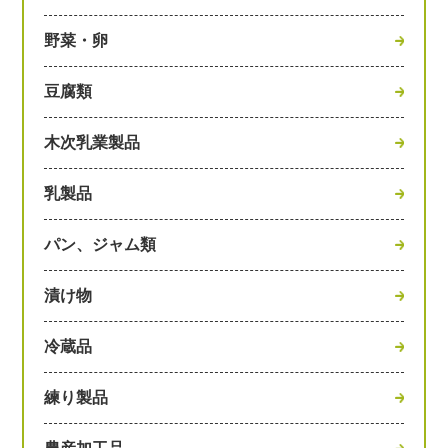
野菜・卵
豆腐類
木次乳業製品
乳製品
パン、ジャム類
漬け物
冷蔵品
練り製品