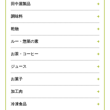
田中屋製品
調味料
乾物
ルー・惣菜の素
お茶・コーヒー
ジュース
お菓子
加工肉
冷凍食品