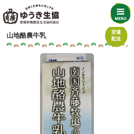
翌週
山地酪農牛乳
配送