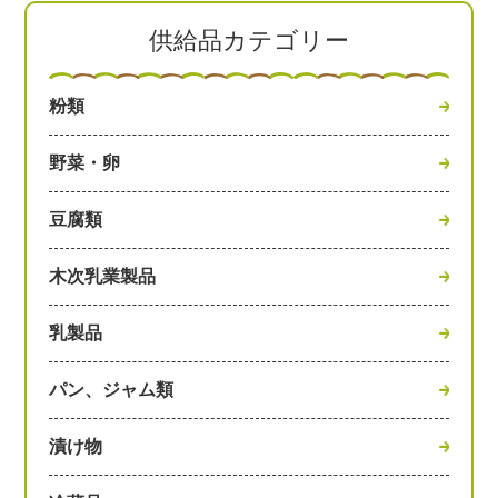
供給品カテゴリー
粉類
野菜・卵
豆腐類
木次乳業製品
乳製品
パン、ジャム類
漬け物