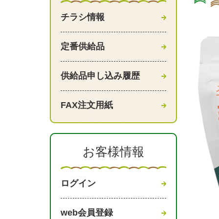
チラシ情報
定番供給品
供給品申し込み履歴
FAX注文用紙
お客様情報
ログイン
web会員登録