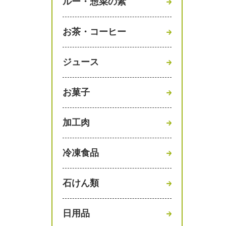
ルー・惣菜の素
お茶・コーヒー
ジュース
お菓子
加工肉
冷凍食品
石けん類
日用品