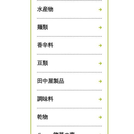
水産物
麺類
香辛料
豆類
田中屋製品
調味料
乾物