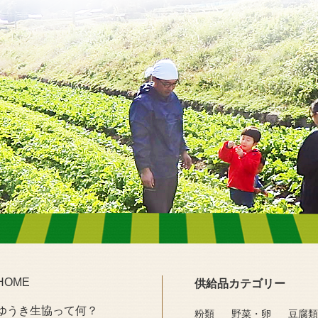
HOME
供給品カテゴリー
ゆうき生協って何？
粉類
野菜・卵
豆腐類