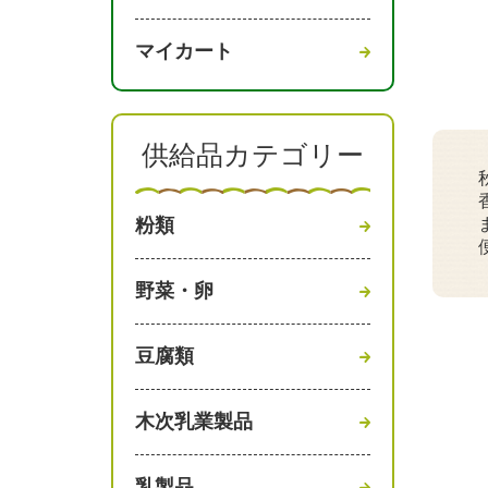
マイカート
供給品カテゴリー
粉類
野菜・卵
豆腐類
木次乳業製品
乳製品