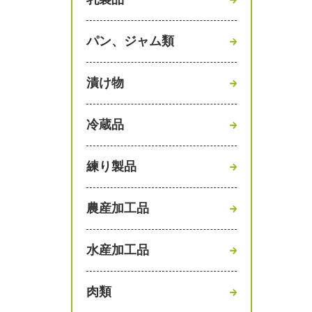
パン、ジャム類
漬け物
冷蔵品
練り製品
農産加工品
水産加工品
肉類