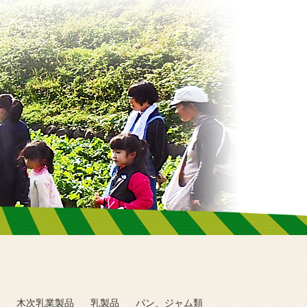
木次乳業製品
乳製品
パン、ジャム類