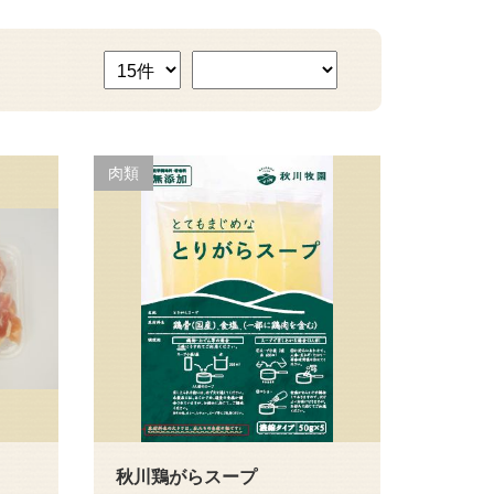
肉類
秋川鶏がらスープ