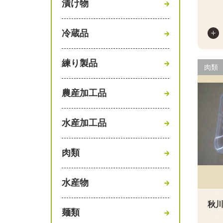
漬け物
冷蔵品
練り製品
肉類
農産加工品
水産加工品
肉類
水産物
秋
麺類