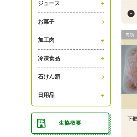
ジュース
お菓子
肉類
加工肉
冷凍食品
石けん類
日用品
下
生協概要