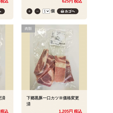
 税込
625円 税込
個
カゴへ
カゴへ
肉類
更済
下郷黒豚一口カツ※価格変更
済
 税込
1,205円 税込