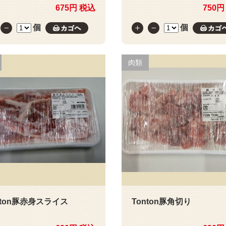
675円 税込
750円
個
個
カゴへ
肉類
nton豚赤身スライス
Tonton豚角切り