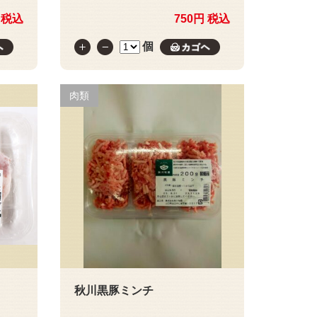
 税込
750円 税込
個
カゴへ
カゴへ
肉類
秋川黒豚ミンチ