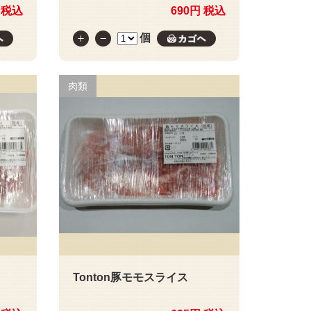
 税込
690円 税込
個
カゴへ
カゴへ
肉類
Tonton豚モモスライス