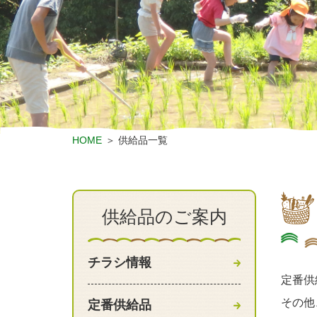
HOME
供給品一覧
供給品のご案内
チラシ情報
定番供
その他
定番供給品