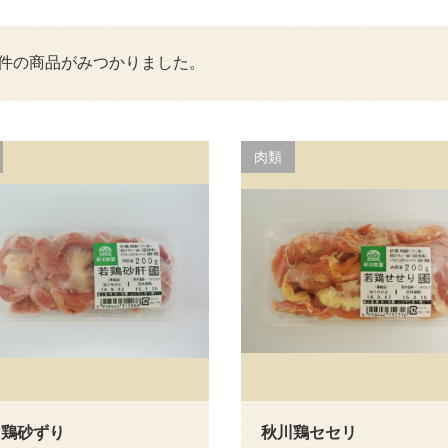
6件の商品がみつかりました。
肉類
川鶏砂ずり
秋川鶏セセリ