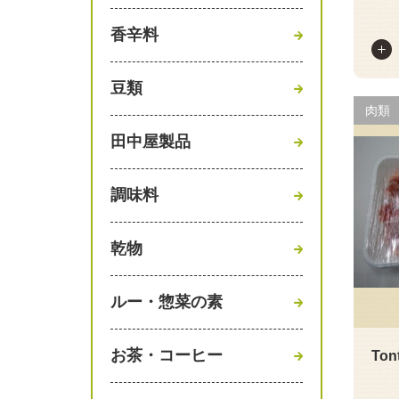
香辛料
豆類
肉類
田中屋製品
調味料
乾物
ルー・惣菜の素
お茶・コーヒー
To