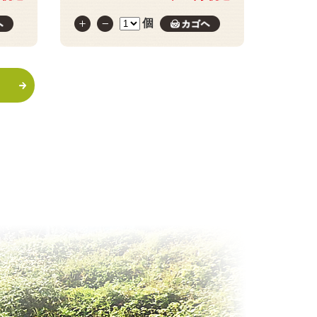
個
カゴへ
カゴへ