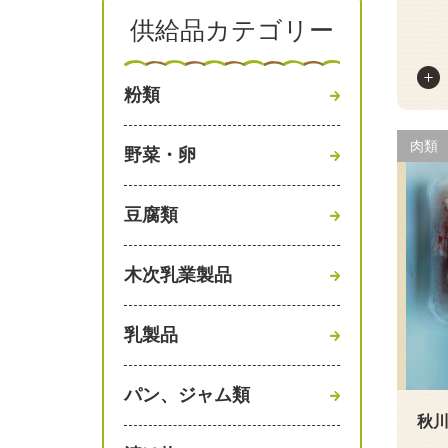
供給品カテゴリー
粉類
肉類
野菜・卵
豆腐類
木次乳業製品
乳製品
パン、ジャム類
秋