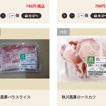
745円 税込
700円
個
個
カゴへ
肉類
川黒豚バラスライス
秋川黒豚ロースカツ