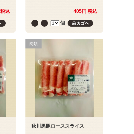
 税込
405円 税込
個
カゴへ
カゴへ
肉類
秋川黒豚ローススライス