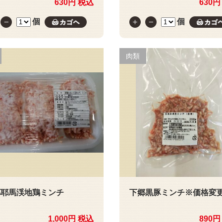
630円 税込
630円
個
個
カゴへ
肉類
郷耶馬渓地鶏ミンチ
下郷黒豚ミンチ※価格変
1,000円 税込
890円