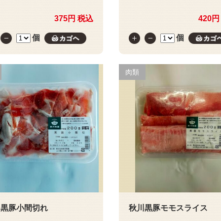
375円 税込
420円
個
個
カゴへ
肉類
川黒豚小間切れ
秋川黒豚モモスライス