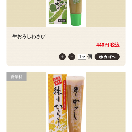
生おろしわさび
440円 税込
個
カゴへ
香辛料