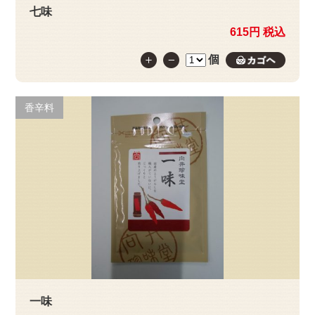
七味
615円 税込
個
カゴへ
香辛料
一味