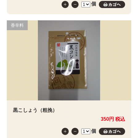
個
カゴへ
香辛料
黒こしょう（粗挽）
350円 税込
個
カゴへ