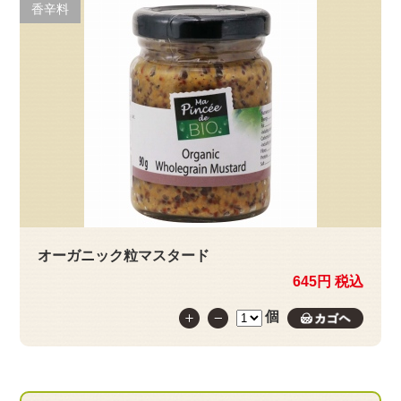
香辛料
オーガニック粒マスタード
645円 税込
個
カゴへ