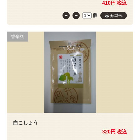
410円 税込
個
カゴへ
香辛料
白こしょう
320円 税込