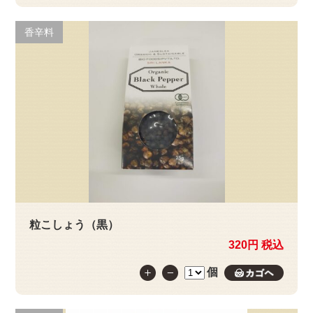
香辛料
粒こしょう（黒）
320円 税込
個
カゴへ