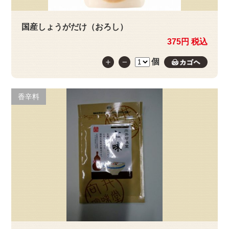
国産しょうがだけ（おろし）
375円 税込
個
カゴへ
香辛料