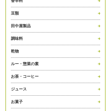
香辛料
豆類
田中屋製品
調味料
乾物
ルー・惣菜の素
お茶・コーヒー
ジュース
お菓子