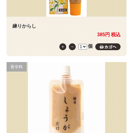
練りからし
385円 税込
個
カゴへ
香辛料